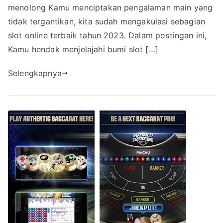
menolong Kamu menciptakan pengalaman main yang
tidak tergantikan, kita sudah mengakulasi sebagian
slot online terbaik tahun 2023. Dalam postingan ini,
Kamu hendak menjelajahi bumi slot […]
Selengkapnya