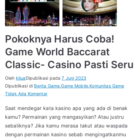
Pokoknya Harus Coba!
Game World Baccarat
Classic- Casino Pasti Seru
Oleh
kilua
Dipublikasi pada
7 Juni 2023
Dipublikasi di
Berita Game
,
Game Mobile
,
Komunitas Game
pada
Tidak Ada Komentar
Pokoknya
Saat mendegar kata kasino apa yang ada di benak
Harus
kamu? Permainan yang mengasyikan? Atau justru
Coba!
Game
sebaliknya? Jika kamu merasa takut atau waspada
World
dengan permainan kasino sebab mengingatkanmu