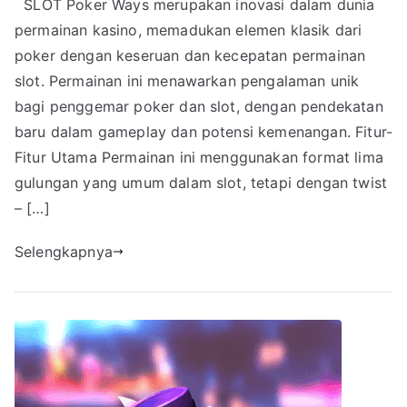
SLOT Poker Ways merupakan inovasi dalam dunia
Poker
permainan kasino, memadukan elemen klasik dari
Ways
Perpaduan
poker dengan keseruan dan kecepatan permainan
Unik
slot. Permainan ini menawarkan pengalaman unik
Strategi
bagi penggemar poker dan slot, dengan pendekatan
Poker
baru dalam gameplay dan potensi kemenangan. Fitur-
dan
Fitur Utama Permainan ini menggunakan format lima
Keseruan
gulungan yang umum dalam slot, tetapi dengan twist
Slot
– […]
Selengkapnya