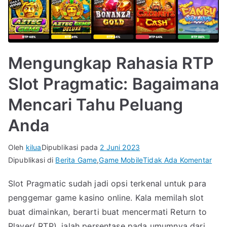
Mengungkap Rahasia RTP
Slot Pragmatic: Bagaimana
Mencari Tahu Peluang
Anda
Oleh
kilua
Dipublikasi pada
2 Juni 2023
pad
Dipublikasi di
Berita Game
,
Game Mobile
Tidak Ada Komentar
Men
Slot Pragmatic sudah jadi opsi terkenal untuk para
Raha
penggemar game kasino online. Kala memilah slot
RTP
Slot
buat dimainkan, berarti buat mencermati Return to
Prag
Player( RTP), ialah persentase pada umumnya dari