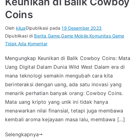
Keunikan di Balik Cowboy
Coins
Oleh
kilua
Dipublikasi pada
19 Desember 2023
Dipublikasi di
Berita Game
,
Game Mobile
,
Komunitas Game
pada
Tidak Ada Komentar
Keunikan
Mengungkap Keunikan di Balik Cowboy Coins: Mata
di
Uang Digital Dalam Dunia Wild West Dalam era di
Balik
Cowboy
mana teknologi semakin mengubah cara kita
Coins
berinteraksi dengan uang, ada satu inovasi yang
menarik perhatian banyak orang: Cowboy Coins.
Mata uang kripto yang unik ini tidak hanya
menawarkan nilai finansial, tetapi juga membawa
kembali aroma kejayaan masa lalu, membawa […]
Selengkapnya