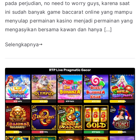
Baccarat
pada perjudian, no need to worry guys, karena saat
Classic-
ini sudah banyak game baccarat online yang mampu
Casino
menyulap permainan kasino menjadi permainan yang
Pasti
mengasyikan bersama kawan dan hanya […]
Seru
Selengkapnya