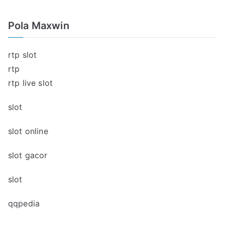
Pola Maxwin
rtp slot
rtp
rtp live slot
slot
slot online
slot gacor
slot
qqpedia