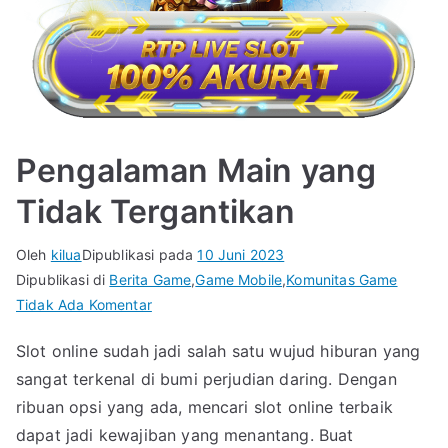
Pengalaman Main yang
Tidak Tergantikan
Oleh
kilua
Dipublikasi pada
10 Juni 2023
Dipublikasi di
Berita Game
,
Game Mobile
,
Komunitas Game
pada
Tidak Ada Komentar
Pengalaman
Slot online sudah jadi salah satu wujud hiburan yang
Main
sangat terkenal di bumi perjudian daring. Dengan
yang
Tidak
ribuan opsi yang ada, mencari slot online terbaik
Tergantikan
dapat jadi kewajiban yang menantang. Buat